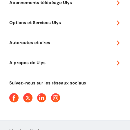
Abonnements télépéage Ulys
Special 30
Options et Services Ulys
Abonnements à remise
Voyager en Europe
Promo télépéage Ulys
Autoroutes et aires
Télépéage poids lourds
Classic 2 roues
Autoroutes en France
Ulys Free
A propos de Ulys
Tout comprendre sur le péage en flux libre
Devenir partenaire
Qui sommes-nous ?
Tout comprendre sur l'utilisation des Chèques-Vacances
Suivez-nous sur les réseaux sociaux
Aide et Contact
Presse
Découvrez le podcast d'Ulys !