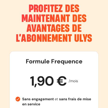
PROFITEZ DÈS
MAINTENANT DES
AVANTAGES DE
L’ABONNEMENT
ULYS
Formule Frequence
1,90 €
/mois
Sans engagement
et
sans frais de mise
en service