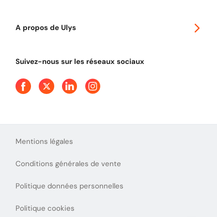
Télépéage poids lourds
Classic 2 roues
Autoroutes en France
Ulys Free
A propos de Ulys
Tout comprendre sur le péage en flux libre
Devenir partenaire
Qui sommes-nous ?
Tout comprendre sur l'utilisation des Chèques-Vacances
Suivez-nous sur les réseaux sociaux
Aide et Contact
Presse
Découvrez le podcast d'Ulys !
Mentions légales
Conditions générales de vente
Politique données personnelles
Politique cookies