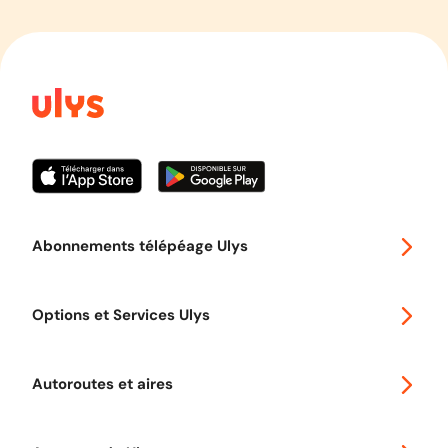
Abonnements télépéage Ulys
Special 30
Options et Services Ulys
Abonnements à remise
Voyager en Europe
Promo télépéage Ulys
Autoroutes et aires
Télépéage poids lourds
Classic 2 roues
Autoroutes en France
Ulys Free