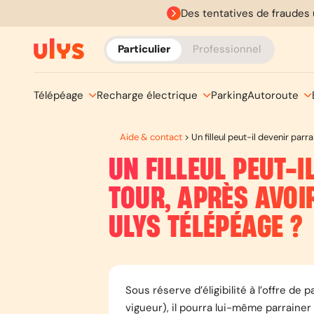
Des tentatives de fraudes 
Particulier
Professionnel
Télépéage
Recharge électrique
Parking
Autoroute
Aide & contact
>
Un filleul peut-il devenir pa
UN FILLEUL PEUT-I
TOUR, APRÈS AVO
ULYS TÉLÉPÉAGE ?
Sous réserve d’éligibilité à l’offre de 
vigueur), il pourra lui-même parrainer