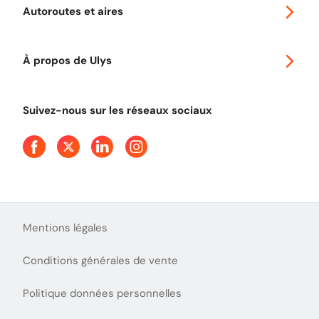
Promo télépéage Ulys
Autoroutes et aires
Télépéage poids lourds
Classic 2 roues
Autoroutes en France
Ulys Free
À propos de Ulys
Tout comprendre sur le Free flow
Aide et Contact
Tout comprendre sur l'utilisation des Chèques-Vacances
Suivez-nous sur les réseaux sociaux
Mentions légales
Conditions générales de vente
Politique données personnelles