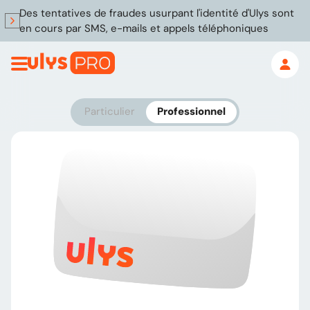
Des tentatives de fraudes usurpant l'identité d'Ulys sont
en cours par SMS, e-mails et appels téléphoniques
Particulier
Professionnel