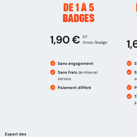
DE 1 À 5
BADGES
1,90 €
HT
1,
/mois /badge
Sans engagement
S
Sans frais
de mise en
S
service
s
Paiement différé
P
T
à
Export des