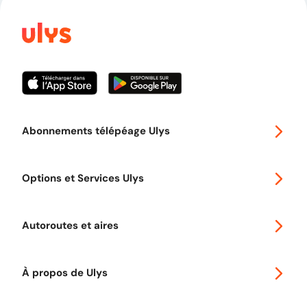
Abonnements télépéage Ulys
Special 30
Options et Services Ulys
Abonnements à remise
Voyager en Europe
Promo télépéage Ulys
Autoroutes et aires
Télépéage poids lourds
Classic 2 roues
Autoroutes en France
Ulys Free
À propos de Ulys
Tout comprendre sur le Free flow
Aide et Contact