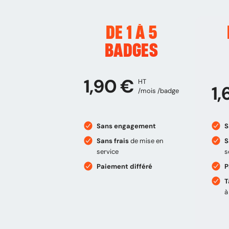
DE 1 À 5
BADGES
1,90 €
HT
1,
/mois /badge
Sans engagement
S
Sans frais
de mise en
S
service
s
Paiement différé
P
T
à