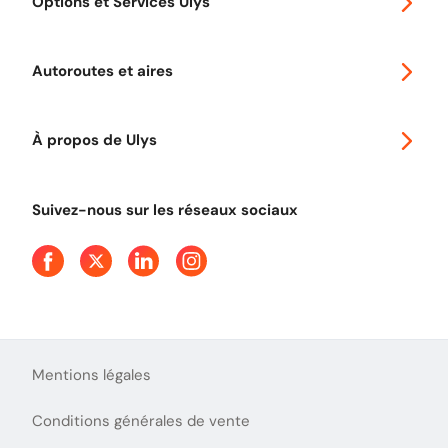
Options et Services Ulys
Abonnements à remise
Voyager en Europe
Promo télépéage Ulys
Autoroutes et aires
Télépéage poids lourds
Classic 2 roues
Autoroutes en France
Ulys Free
À propos de Ulys
Tout comprendre sur le Free flow
Aide et Contact
Tout comprendre sur l'utilisation des Chèques-Vacances
Suivez-nous sur les réseaux sociaux
Mentions légales
Conditions générales de vente