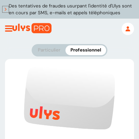
Des tentatives de fraudes usurpant l'identité d'Ulys sont
en cours par SMS, e-mails et appels téléphoniques
Particulier
Professionnel