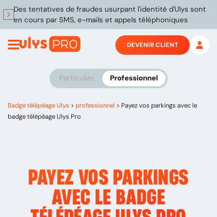
Des tentatives de fraudes usurpant l'identité d'Ulys sont
en cours par SMS, e-mails et appels téléphoniques
DEVENIR CLIENT
Particulier
Professionnel
Badge télépéage Ulys
>
professionnel
>
Payez vos parkings avec le
badge télépéage Ulys Pro
PAYEZ
VOS PARKINGS
AVEC LE BADGE