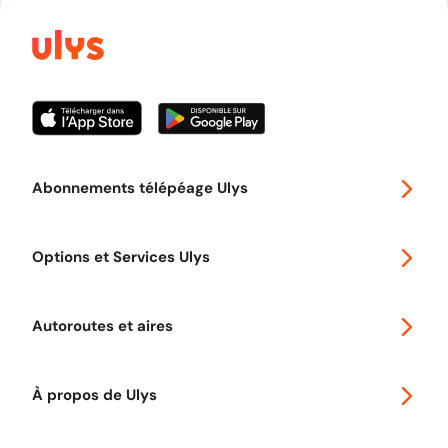
Abonnements télépéage Ulys
Special 30
Options et Services Ulys
Abonnements à remise
Voyager en Europe
Promo télépéage Ulys
Autoroutes et aires
Télépéage poids lourds
Classic 2 roues
Autoroutes en France
Ulys Free
À propos de Ulys
Tout comprendre sur le Free flow
Aide et Contact