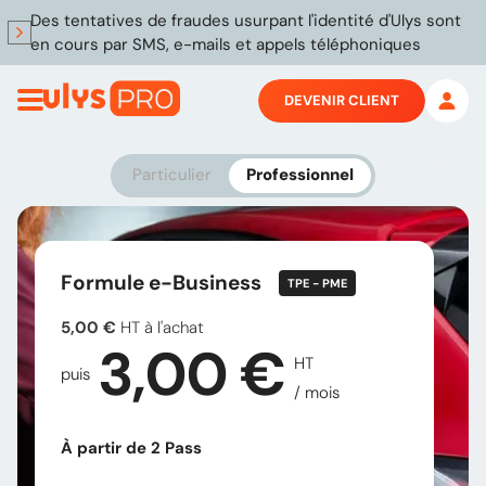
Des tentatives de fraudes usurpant l'identité d'Ulys sont
en cours par SMS, e-mails et appels téléphoniques
DEVENIR CLIENT
Particulier
Professionnel
Formule e-Business
TPE - PME
5,00 €
HT à l'achat
3,00
€
HT
puis
/ mois
À partir de 2 Pass