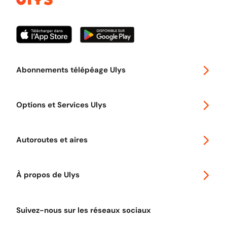
Abonnements télépéage Ulys
Special 30
Options et Services Ulys
Abonnements à remise
Voyager en Europe
Promo télépéage Ulys
Autoroutes et aires
Télépéage poids lourds
Classic 2 roues
Autoroutes en France
Ulys Free
À propos de Ulys
Tout comprendre sur le Free flow
Aide et Contact
Tout comprendre sur l'utilisation des Chèques-Vacances
Suivez-nous sur les réseaux sociaux