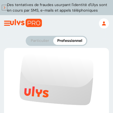
Des tentatives de fraudes usurpant l'identité d'Ulys sont
en cours par SMS, e-mails et appels téléphoniques
Particulier
Professionnel