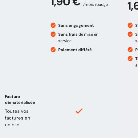
1,90 €
1,
/mois /badge
Sans engagement
S
Sans frais
de mise en
S
service
s
Paiement différé
P
T
à
Facture
dématérialisée
Toutes vos
factures en
un clic