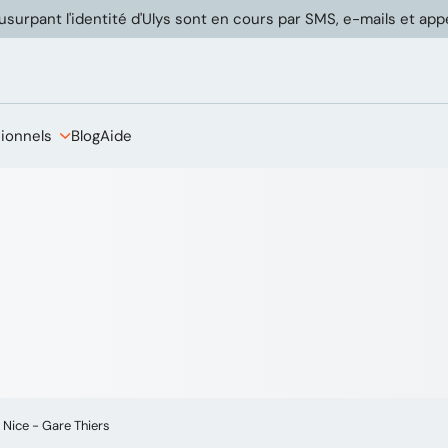
usurpant l'identité d'Ulys sont en cours par SMS, e-mails et ap
sionnels
Blog
Aide
 Nice - Gare Thiers