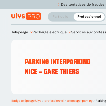
Des tentatives de fraudes 
Particulier
Professionnel
Télépéage
Recharge électrique
Services aux profes
PARKING INTERPARKING
NICE - GARE THIERS
Badge télépéage Ulys
>
professionnel
>
telepeage-parking
>
Parking