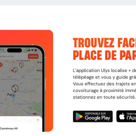
TROUVEZ FAC
PLACE DE PA
L’application Ulys localise +
télépéage et vous y guide gr
Vous effectuez des trajets en
covoiturage à proximité imm
stationnez en toute sécurité.