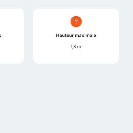
s
Hauteur maximale
1,8
m