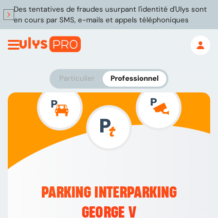
Des tentatives de fraudes usurpant l'identité d'Ulys sont
en cours par SMS, e-mails et appels téléphoniques
Particulier
Professionnel
PARKING INTERPARKING
GEORGE V