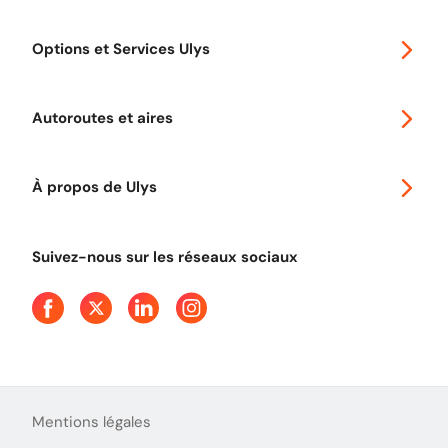
Special 30
Options et Services Ulys
Abonnements à remise
Voyager en Europe
Promo télépéage Ulys
Autoroutes et aires
Télépéage poids lourds
Classic 2 roues
Autoroutes en France
Ulys Free
À propos de Ulys
Tout comprendre sur le Free flow
Aide et Contact
Tout comprendre sur l'utilisation des Chèques-Vacances
Suivez-nous sur les réseaux sociaux
Mentions légales