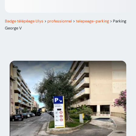
Badge télépéage Ulys
>
professionnel
>
telepeage-parking
>
Parking
George V