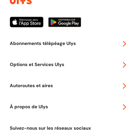
Abonnements télépéage Ulys
Special 30
Options et Services Ulys
Abonnements à remise
Voyager en Europe
Promo télépéage Ulys
Autoroutes et aires
Télépéage poids lourds
Classic 2 roues
Autoroutes en France
Ulys Free
À propos de Ulys
Tout comprendre sur le Free flow
Aide et Contact
Tout comprendre sur l'utilisation des Chèques-Vacances
Suivez-nous sur les réseaux sociaux