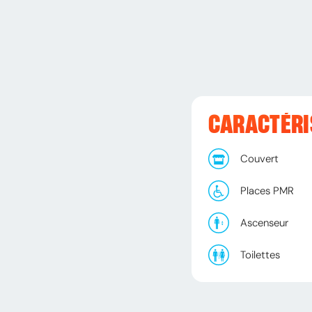
CARACTÉRI
Couvert
Places PMR
Ascenseur
Toilettes