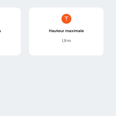
s
Hauteur maximale
1,9
m