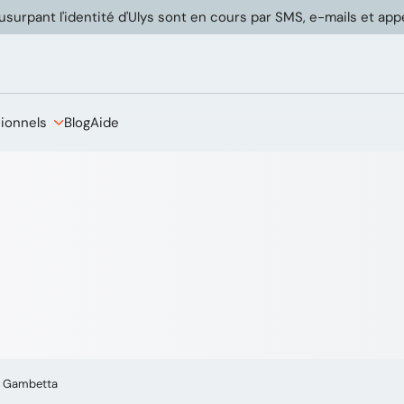
usurpant l'identité d'Ulys sont en cours par SMS, e-mails et ap
sionnels
Blog
Aide
g Gambetta