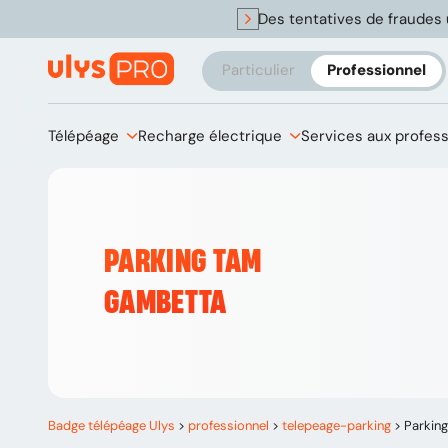
Des tentatives de fraudes 
Particulier
Professionnel
Télépéage
Recharge électrique
Services aux profes
PARKING TAM
GAMBETTA
Badge télépéage Ulys
>
professionnel
>
telepeage-parking
>
Parkin