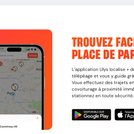
TROUVEZ FAC
PLACE DE PA
L’application Ulys localise +
télépéage et vous y guide gr
Vous effectuez des trajets en
covoiturage à proximité imm
stationnez en toute sécurité.