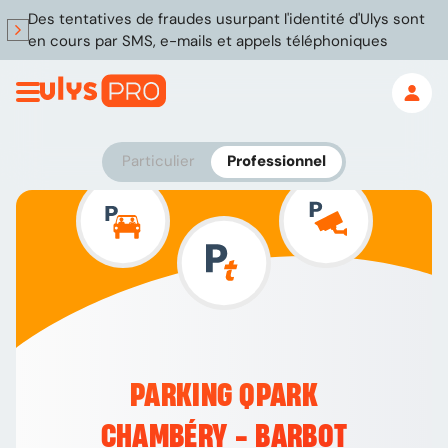
Des tentatives de fraudes usurpant l'identité d'Ulys sont
en cours par SMS, e-mails et appels téléphoniques
Particulier
Professionnel
PARKING QPARK
CHAMBÉRY - BARBOT