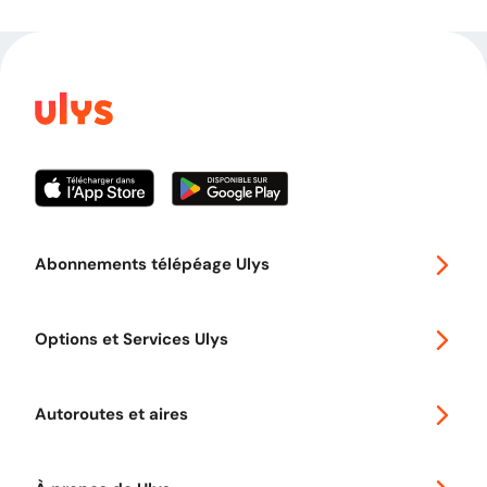
Abonnements télépéage Ulys
Special 30
Options et Services Ulys
Abonnements à remise
Voyager en Europe
Promo télépéage Ulys
Autoroutes et aires
Télépéage poids lourds
Classic 2 roues
Autoroutes en France
Ulys Free