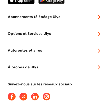
Abonnements télépéage Ulys
Special 30
Options et Services Ulys
Abonnements à remise
Voyager en Europe
Promo télépéage Ulys
Autoroutes et aires
Télépéage poids lourds
Classic 2 roues
Autoroutes en France
Ulys Free
À propos de Ulys
Tout comprendre sur le Free flow
Aide et Contact
Tout comprendre sur l'utilisation des Chèques-Vacances
Suivez-nous sur les réseaux sociaux