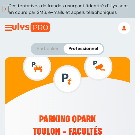
Des tentatives de fraudes usurpant l'identité d'Ulys sont
en cours par SMS, e-mails et appels téléphoniques
Particulier
Professionnel
PARKING QPARK
TOULON - FACULTÉS