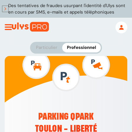
Des tentatives de fraudes usurpant l'identité d'Ulys sont
en cours par SMS, e-mails et appels téléphoniques
Particulier
Professionnel
PARKING QPARK
TOULON - LIBERTÉ