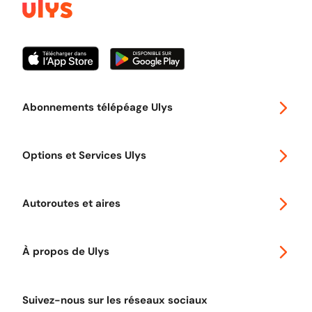
Abonnements télépéage Ulys
Special 30
Options et Services Ulys
Abonnements à remise
Voyager en Europe
Promo télépéage Ulys
Autoroutes et aires
Télépéage poids lourds
Classic 2 roues
Autoroutes en France
Ulys Free
À propos de Ulys
Tout comprendre sur le Free flow
Aide et Contact
Tout comprendre sur l'utilisation des Chèques-Vacances
Suivez-nous sur les réseaux sociaux