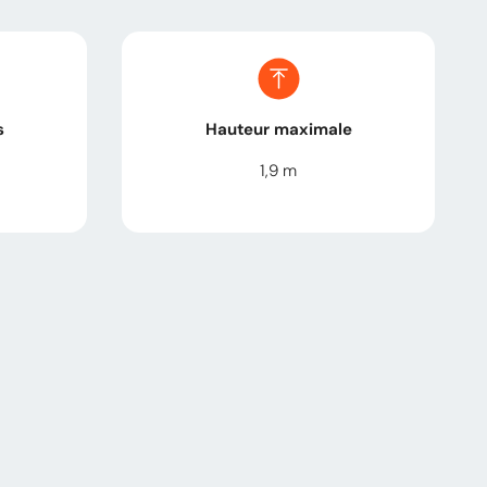
s
Hauteur maximale
1,9
m