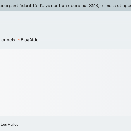
usurpant l'identité d'Ulys sont en cours par SMS, e-mails et ap
sionnels
Blog
Aide
 Les Halles