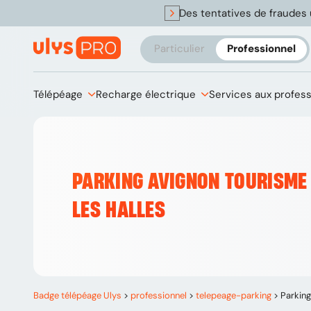
Des tentatives de fraudes 
Particulier
Professionnel
Télépéage
Recharge électrique
Services aux profes
PARKING AVIGNON TOURISME
LES HALLES
Badge télépéage Ulys
>
professionnel
>
telepeage-parking
>
Parking