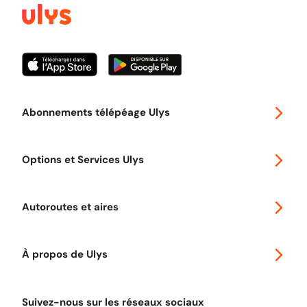
Abonnements télépéage Ulys
Special 30
Options et Services Ulys
Abonnements à remise
Voyager en Europe
Promo télépéage Ulys
Autoroutes et aires
Télépéage poids lourds
Classic 2 roues
Autoroutes en France
Ulys Free
À propos de Ulys
Tout comprendre sur le Free flow
Aide et Contact
Tout comprendre sur l'utilisation des Chèques-Vacances
Suivez-nous sur les réseaux sociaux