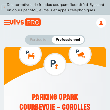
Des tentatives de fraudes usurpant l'identité d'Ulys sont
en cours par SMS, e-mails et appels téléphoniques
Particulier
Professionnel
PARKING QPARK
COURBEVOIE - COROLLES