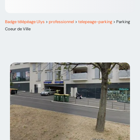
Badge télépéage Ulys
>
professionnel
>
telepeage-parking
>
Parking
Coeur de Ville