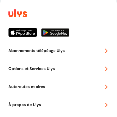
Abonnements télépéage Ulys
Special 30
Options et Services Ulys
Abonnements à remise
Voyager en Europe
Promo télépéage Ulys
Autoroutes et aires
Télépéage poids lourds
Classic 2 roues
Autoroutes en France
Ulys Free
À propos de Ulys
Tout comprendre sur le Free flow
Aide et Contact