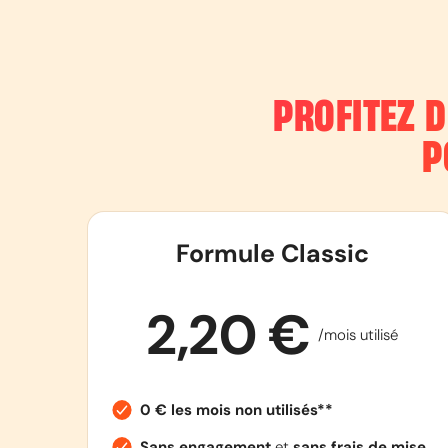
PROFITEZ 
P
Formule Classic
2,20 €
/mois utilisé
0 € les mois non utilisés**
Sans engagement
et
sans frais de mise