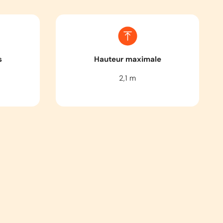
s
Hauteur maximale
2,1
m