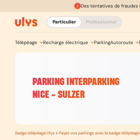
Des tentatives de fraudes 
Particulier
Professionnel
Télépéage
Recharge électrique
Parking
Autoroute
PARKING INTERPARKING
NICE - SULZER
Badge télépéage Ulys
>
Payez vos parkings avec le badge télépéage