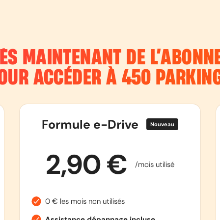
DÈS MAINTENANT DE L’ABON
OUR ACCÉDER À 450 PARKIN
Formule e-Drive
Nouveau
2,90 €
/mois utilisé
0 € les mois non utilisés
Assistance dépannage incluse