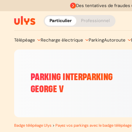
Des tentatives de fraudes 
Particulier
Professionnel
Télépéage
Recharge électrique
Parking
Autoroute
PARKING INTERPARKING
GEORGE V
Badge télépéage Ulys
>
Payez vos parkings avec le badge télépéage