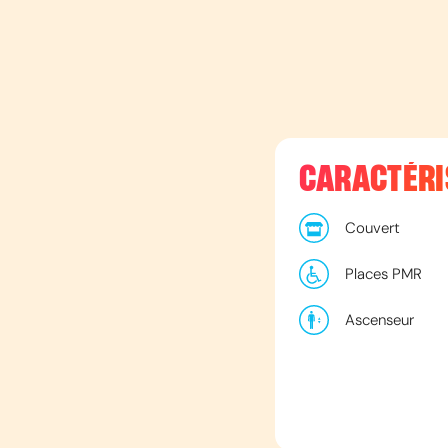
CARACTÉRI
Couvert
Places PMR
Ascenseur