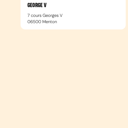
GEORGE V
7 cours Georges V
06500
Menton