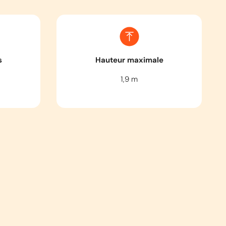
s
Hauteur maximale
1,9
m