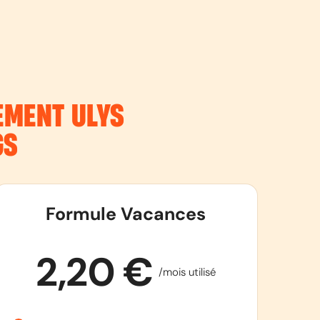
NEMENT
ULYS
GS
Formule Vacances
2,20 €
/mois utilisé