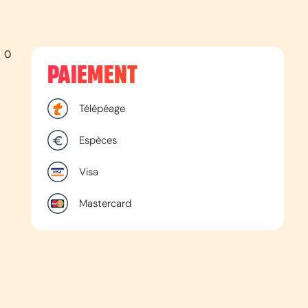
0
PAIEMENT
Télépéage
Espèces
Visa
Mastercard