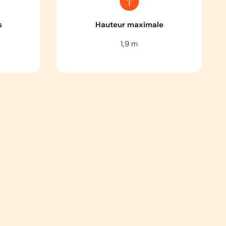
s
Hauteur maximale
1,9
m