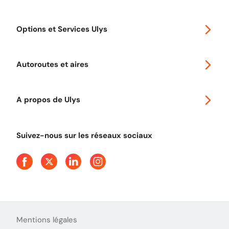
Special 30
Options et Services Ulys
Abonnements à remise
Voyager en Europe
Promo télépéage Ulys
Autoroutes et aires
Télépéage poids lourds
Classic 2 roues
Autoroutes en France
Ulys Free
A propos de Ulys
Tout comprendre sur le péage en flux libre
Devenir partenaire
Qui sommes-nous ?
Tout comprendre sur l'utilisation des Chèques-Vacances
Suivez-nous sur les réseaux sociaux
Aide et Contact
Presse
Découvrez le podcast d'Ulys !
Mentions légales