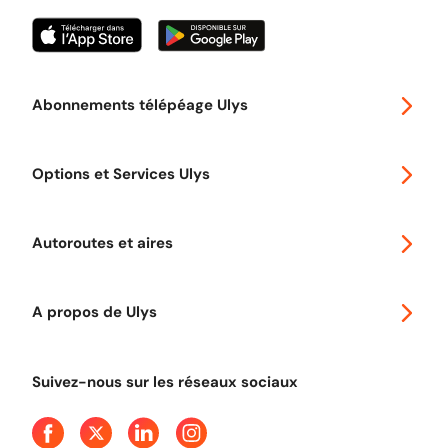
Abonnements télépéage Ulys
Special 30
Options et Services Ulys
Abonnements à remise
Voyager en Europe
Promo télépéage Ulys
Autoroutes et aires
Télépéage poids lourds
Classic 2 roues
Autoroutes en France
Ulys Free
A propos de Ulys
Tout comprendre sur le péage en flux libre
Devenir partenaire
Qui sommes-nous ?
Tout comprendre sur l'utilisation des Chèques-Vacances
Suivez-nous sur les réseaux sociaux
Aide et Contact
Presse