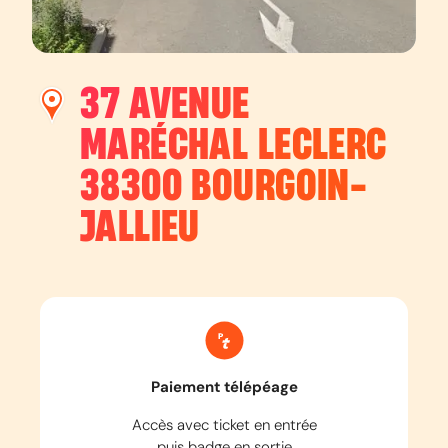
37 AVENUE
MARÉCHAL LECLERC
38300
BOURGOIN-
JALLIEU
Paiement télépéage
Accès avec ticket en entrée
puis badge en sortie