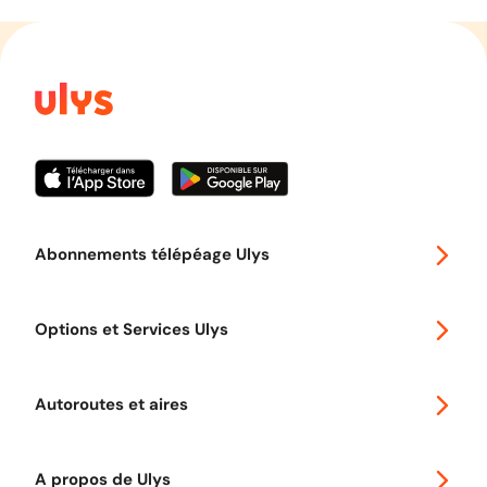
Abonnements télépéage Ulys
Special 30
Options et Services Ulys
Abonnements à remise
Voyager en Europe
Promo télépéage Ulys
Autoroutes et aires
Télépéage poids lourds
Classic 2 roues
Autoroutes en France
Ulys Free
A propos de Ulys