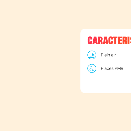
CARACTÉRI
Plein air
Places PMR