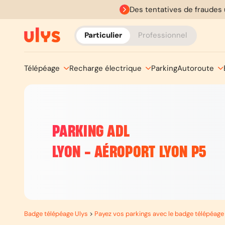
Des tentatives de fraudes 
Particulier
Professionnel
Télépéage
Recharge électrique
Parking
Autoroute
PARKING ADL
LYON - AÉROPORT LYON P5
Badge télépéage Ulys
>
Payez vos parkings avec le badge télépéage