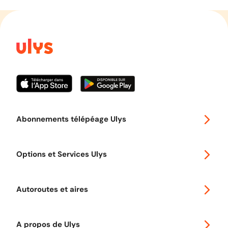
Abonnements télépéage Ulys
Special 30
Options et Services Ulys
Abonnements à remise
Voyager en Europe
Promo télépéage Ulys
Autoroutes et aires
Télépéage poids lourds
Classic 2 roues
Autoroutes en France
Ulys Free
A propos de Ulys