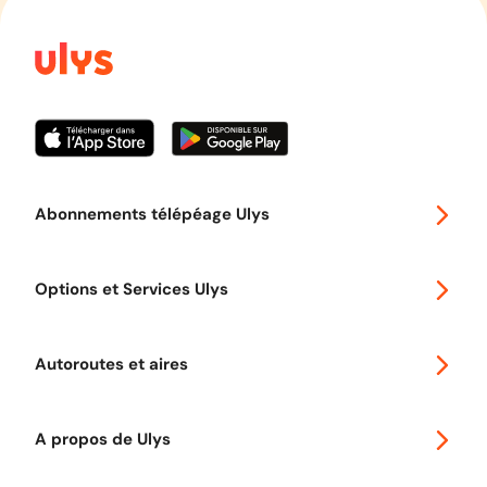
Abonnements télépéage Ulys
Special 30
Options et Services Ulys
Abonnements à remise
Voyager en Europe
Promo télépéage Ulys
Autoroutes et aires
Télépéage poids lourds
Classic 2 roues
Autoroutes en France
Ulys Free
A propos de Ulys
Tout comprendre sur le péage en flux libre
Devenir partenaire