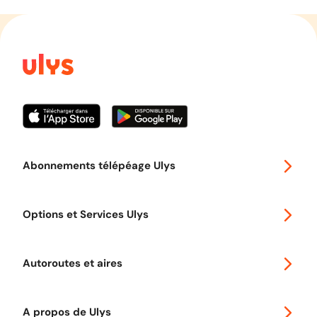
Abonnements télépéage Ulys
Special 30
Options et Services Ulys
Abonnements à remise
Voyager en Europe
Promo télépéage Ulys
Autoroutes et aires
Télépéage poids lourds
Classic 2 roues
Autoroutes en France
Ulys Free
A propos de Ulys