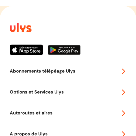
Abonnements télépéage Ulys
Special 30
Options et Services Ulys
Abonnements à remise
Voyager en Europe
Promo télépéage Ulys
Autoroutes et aires
Télépéage poids lourds
Classic 2 roues
Autoroutes en France
Ulys Free
A propos de Ulys