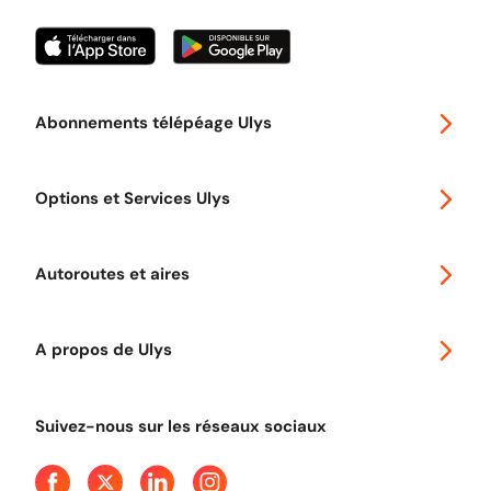
Abonnements télépéage Ulys
Special 30
Options et Services Ulys
Abonnements à remise
Voyager en Europe
Promo télépéage Ulys
Autoroutes et aires
Télépéage poids lourds
Classic 2 roues
Autoroutes en France
Ulys Free
A propos de Ulys
Tout comprendre sur le péage en flux libre
Devenir partenaire
Qui sommes-nous ?
Tout comprendre sur l'utilisation des Chèques-Vacances
Suivez-nous sur les réseaux sociaux
Aide et Contact
Presse