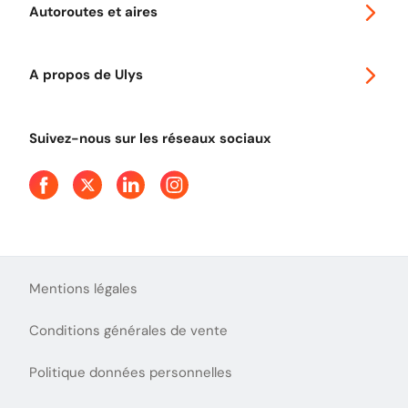
Autoroutes et aires
Télépéage poids lourds
Classic 2 roues
Autoroutes en France
Ulys Free
A propos de Ulys
Tout comprendre sur le péage en flux libre
Devenir partenaire
Qui sommes-nous ?
Tout comprendre sur l'utilisation des Chèques-Vacances
Suivez-nous sur les réseaux sociaux
Aide et Contact
Presse
Découvrez le podcast d'Ulys !
Mentions légales
Conditions générales de vente
Politique données personnelles