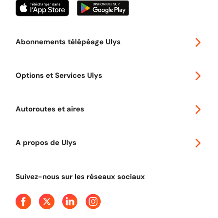
Abonnements télépéage Ulys
Special 30
Options et Services Ulys
Abonnements à remise
Voyager en Europe
Promo télépéage Ulys
Autoroutes et aires
Télépéage poids lourds
Classic 2 roues
Autoroutes en France
Ulys Free
A propos de Ulys
Tout comprendre sur le péage en flux libre
Devenir partenaire
Qui sommes-nous ?
Tout comprendre sur l'utilisation des Chèques-Vacances
Suivez-nous sur les réseaux sociaux
Aide et Contact
Presse