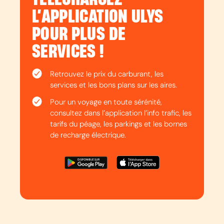
L’APPLICATION ULYS
POUR PLUS DE
SERVICES !
Retrouvez le prix du carburant, les
services et les bons plans sur les aires.
Pour un voyage en toute sérénité,
consultez dans l’application l’info trafic, les
tarifs du péage, les parkings et les bornes
de recharge électrique.