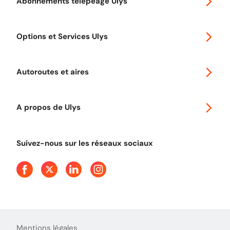
Abonnements télépéage Ulys
Special 30
Options et Services Ulys
Abonnements à remise
Voyager en Europe
Promo télépéage Ulys
Autoroutes et aires
Télépéage poids lourds
Classic 2 roues
Autoroutes en France
Ulys Free
A propos de Ulys
Tout comprendre sur le péage en flux libre
Devenir partenaire
Qui sommes-nous ?
Tout comprendre sur l'utilisation des Chèques-Vacances
Suivez-nous sur les réseaux sociaux
Aide et Contact
Presse
Découvrez le podcast d'Ulys !
Mentions légales