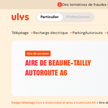
Des tentatives de fraudes 
Particulier
Professionnel
Télépéage
Recharge électrique
Parking
Autoroute
Aire de services
AIRE DE BEAUNE-TAILLY
AUTOROUTE A6
Badge télépéage Ulys
>
Autoroutes et aires
>
Autoroute A6
>
Aire d