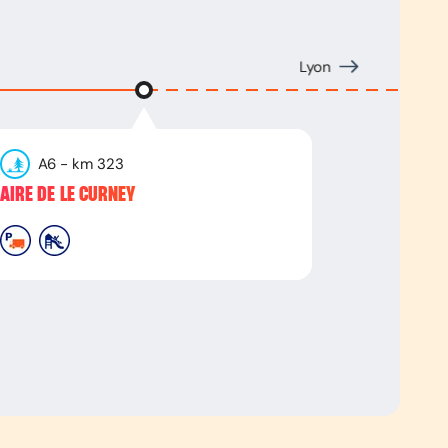
Lyon
A6
- km
323
AIRE DE LE CURNEY