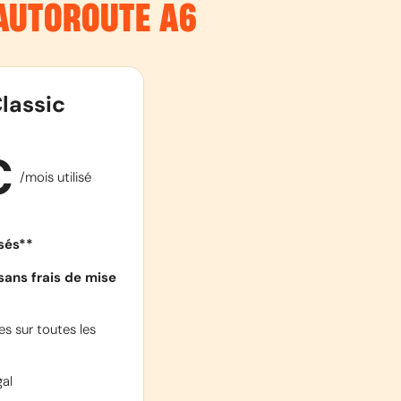
’AUTOROUTE
A6
lassic
€
/mois utilisé
isés**
sans frais de mise
s sur toutes les
al