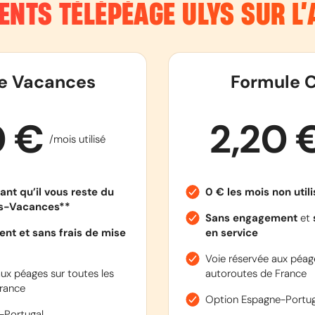
ENTS TÉLÉPÉAGE ULYS SUR L
e Vacances
Formule C
0 €
2,20 
/mois utilisé
ant qu’il vous reste du
0 € les mois non util
es-Vacances**
Sans engagement
et
nt et sans frais de mise
en service
Voie réservée aux péage
ux péages sur toutes les
autoroutes de France
rance
Option Espagne-Portug
-Portugal