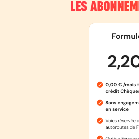
LES ABONNEM
Formul
2,2
0,00 € /mois t
crédit Chèqu
Sans engageme
en service
Voies réservée a
autoroutes de F
Option Espagne