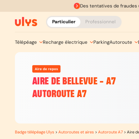
Des tentatives de fraudes 
Particulier
Professionnel
Télépéage
Recharge électrique
Parking
Autoroute
Aire de repos
AIRE DE BELLEVUE - A7
AUTOROUTE A7
Badge télépéage Ulys
>
Autoroutes et aires
>
Autoroute A7
>
Aire d