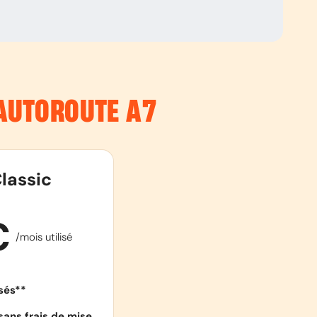
’AUTOROUTE
A7
lassic
€
/mois utilisé
isés**
sans frais de mise