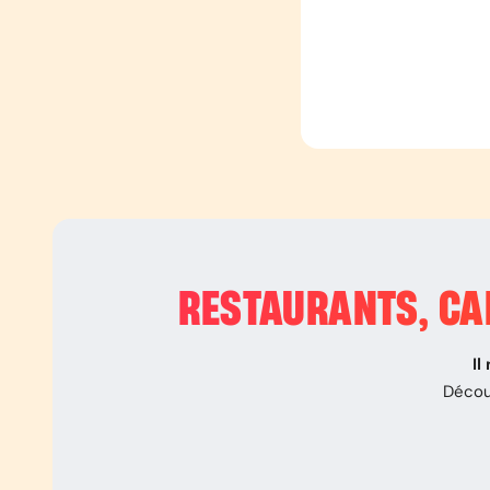
RESTAURANTS, CAF
Il
Décou