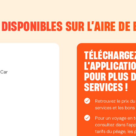
 DISPONIBLES SUR L’
AIRE DE 
TÉLÉCHARGE
L’APPLICATI
 Car
POUR PLUS 
SERVICES !
Retrouvez le prix du
services et les bons 
Pour un voyage en t
consultez dans l’appli
tarifs du péage, les 