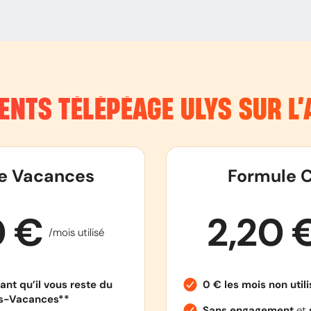
ENTS TÉLÉPÉAGE ULYS SUR L
e Vacances
Formule C
0 €
2,20 
/mois utilisé
ant qu’il vous reste du
0 € les mois non util
es-Vacances**
Sans engagement
et