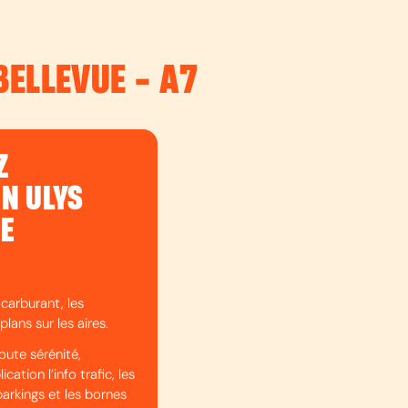
BELLEVUE - A7
Z
ON ULYS
DE
 carburant, les
plans sur les aires.
oute sérénité,
cation l’info trafic, les
parkings et les bornes