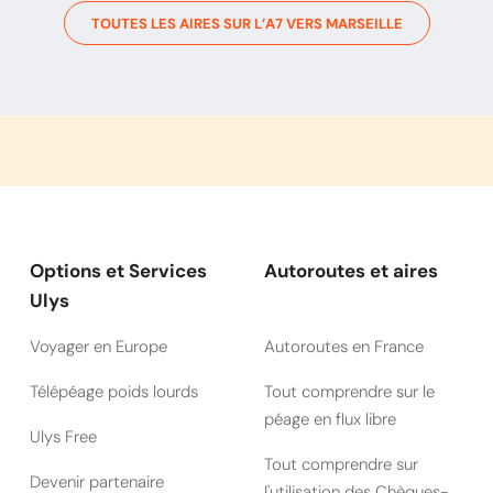
TOUTES LES AIRES SUR L’
A7
VERS
MARSEILLE
Options et Services
Autoroutes et aires
Ulys
Voyager en Europe
Autoroutes en France
Télépéage poids lourds
Tout comprendre sur le
péage en flux libre
Ulys Free
Tout comprendre sur
Devenir partenaire
l'utilisation des Chèques-