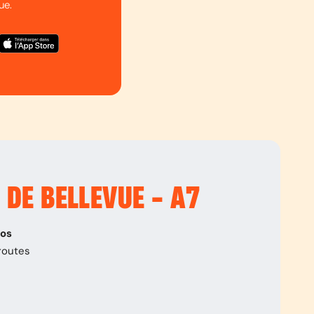
ue.
 DE BELLEVUE - A7
pos
routes