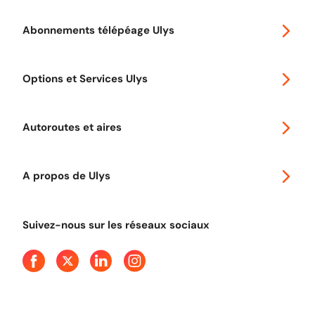
Abonnements télépéage Ulys
Special 30
Options et Services Ulys
Abonnements à remise
Voyager en Europe
Promo télépéage Ulys
Autoroutes et aires
Télépéage poids lourds
Classic 2 roues
Autoroutes en France
Ulys Free
A propos de Ulys
Tout comprendre sur le péage en flux libre
Devenir partenaire
Qui sommes-nous ?
Tout comprendre sur l'utilisation des Chèques-Vacances
Suivez-nous sur les réseaux sociaux
Aide et Contact
Presse
Découvrez le podcast d'Ulys !