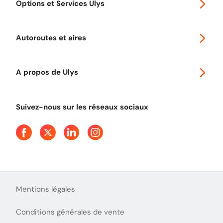
Options et Services Ulys
Abonnements à remise
Voyager en Europe
Promo télépéage Ulys
Autoroutes et aires
Télépéage poids lourds
Classic 2 roues
Autoroutes en France
Ulys Free
A propos de Ulys
Tout comprendre sur le péage en flux libre
Devenir partenaire
Qui sommes-nous ?
Tout comprendre sur l'utilisation des Chèques-Vacances
Suivez-nous sur les réseaux sociaux
Aide et Contact
Presse
Découvrez le podcast d'Ulys !
Mentions légales
Conditions générales de vente