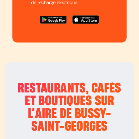
de recharge électrique.
RESTAURANTS, CAFÉS
ET BOUTIQUES SUR
L’
AIRE DE BUSSY-
SAINT-GEORGES