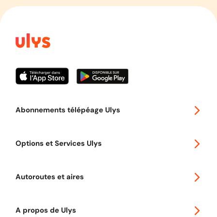
Abonnements télépéage Ulys
Special 30
Options et Services Ulys
Abonnements à remise
Voyager en Europe
Promo télépéage Ulys
Autoroutes et aires
Télépéage poids lourds
Classic 2 roues
Autoroutes en France
Ulys Free
A propos de Ulys