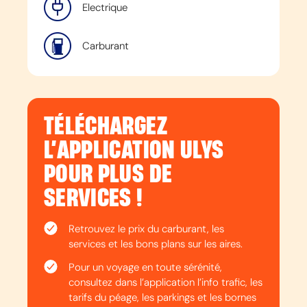
Electrique
Carburant
TÉLÉCHARGEZ
L’APPLICATION ULYS
POUR PLUS DE
SERVICES !
Retrouvez le prix du carburant, les
services et les bons plans sur les aires.
Pour un voyage en toute sérénité,
consultez dans l’application l’info trafic, les
tarifs du péage, les parkings et les bornes