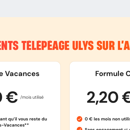
NTS TÉLÉPÉAGE ULYS SUR L
e Vacances
Formule C
0 €
2,20 
/mois utilisé
ant qu’il vous reste du
0 € les mois non util
es-Vacances**
Sans engagement
et