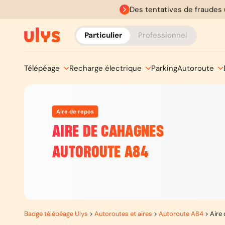
Des tentatives de fraudes 
Particulier
Professionnel
Télépéage
Recharge électrique
Parking
Autoroute
Aire de repos
AIRE DE CAHAGNES
AUTOROUTE A84
Badge télépéage Ulys
>
Autoroutes et aires
>
Autoroute A84
>
Aire