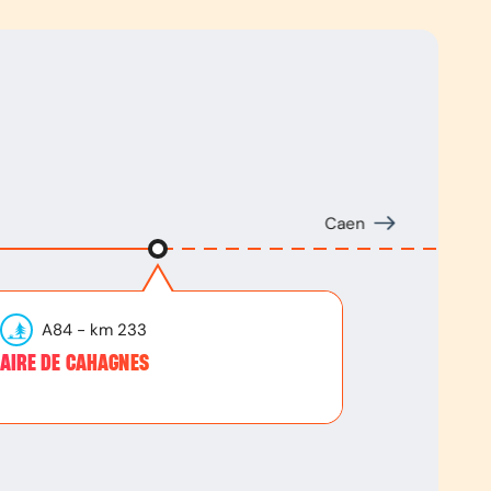
Caen
A84
- km
233
AIRE DE CAHAGNES