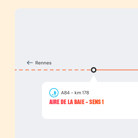
Rennes
A84
- km
178
AIRE DE LA BAIE - SENS 1