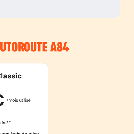
’AUTOROUTE
A84
lassic
€
/mois utilisé
isés**
sans frais de mise