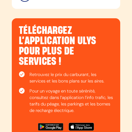
TÉLÉCHARGEZ
L’APPLICATION ULYS
POUR PLUS DE
SERVICES !
Retrouvez le prix du carburant, les
services et les bons plans sur les aires.
Pour un voyage en toute sérénité,
consultez dans l’application l’info trafic, les
tarifs du péage, les parkings et les bornes
de recharge électrique.