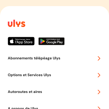
Abonnements télépéage Ulys
Special 30
Options et Services Ulys
Abonnements à remise
Voyager en Europe
Promo télépéage Ulys
Autoroutes et aires
Télépéage poids lourds
Classic 2 roues
Autoroutes en France
Ulys Free
A propos de Ulys