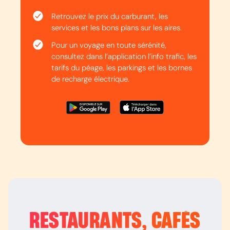
Retrouvez le prix du carburant, les
services et les bons plans sur les aires.
Pour un voyage en toute sérénité,
consultez dans l’application l’info trafic, les
tarifs du péage, les parkings et les bornes
de recharge électrique.
RESTAURANTS, CAFÉS