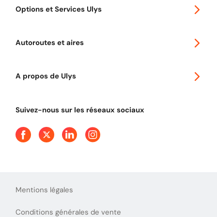
Options et Services Ulys
Abonnements à remise
Voyager en Europe
Promo télépéage Ulys
Autoroutes et aires
Télépéage poids lourds
Classic 2 roues
Autoroutes en France
Ulys Free
A propos de Ulys
Tout comprendre sur le péage en flux libre
Devenir partenaire
Qui sommes-nous ?
Tout comprendre sur l'utilisation des Chèques-Vacances
Suivez-nous sur les réseaux sociaux
Aide et Contact
Presse
Découvrez le podcast d'Ulys !
Mentions légales
Conditions générales de vente