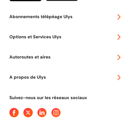
Abonnements télépéage Ulys
Special 30
Options et Services Ulys
Abonnements à remise
Voyager en Europe
Promo télépéage Ulys
Autoroutes et aires
Télépéage poids lourds
Classic 2 roues
Autoroutes en France
Ulys Free
A propos de Ulys
Tout comprendre sur le péage en flux libre
Devenir partenaire
Qui sommes-nous ?
Tout comprendre sur l'utilisation des Chèques-Vacances
Suivez-nous sur les réseaux sociaux
Aide et Contact
Presse
Découvrez le podcast d'Ulys !