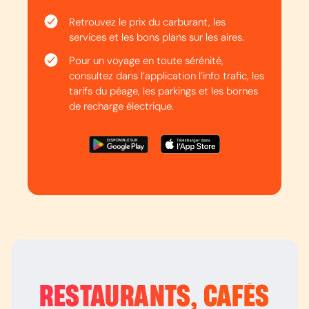
Retrouvez le prix du carburant, les
services et les bons plans sur les aires.
Pour un voyage en toute sérénité,
consultez dans l’application l’info trafic, les
tarifs du péage, les parkings et les bornes
de recharge électrique.
RESTAURANTS, CAFÉS