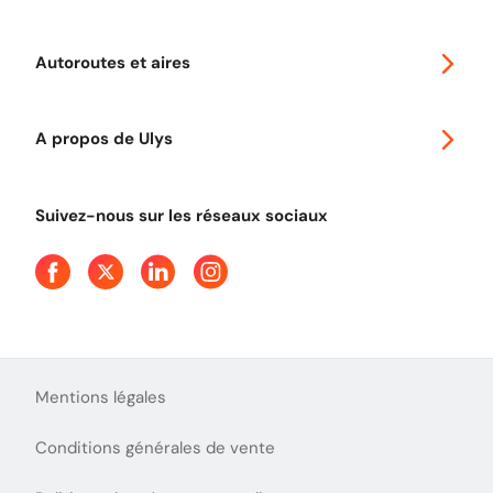
Abonnements à remise
Voyager en Europe
Promo télépéage Ulys
Autoroutes et aires
Télépéage poids lourds
Classic 2 roues
Autoroutes en France
Ulys Free
A propos de Ulys
Tout comprendre sur le péage en flux libre
Devenir partenaire
Qui sommes-nous ?
Tout comprendre sur l'utilisation des Chèques-Vacances
Suivez-nous sur les réseaux sociaux
Aide et Contact
Presse
Découvrez le podcast d'Ulys !
Mentions légales
Conditions générales de vente