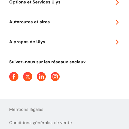
Options et Services Ulys
Abonnements à remise
Voyager en Europe
Promo télépéage Ulys
Autoroutes et aires
Télépéage poids lourds
Classic 2 roues
Autoroutes en France
Ulys Free
A propos de Ulys
Tout comprendre sur le péage en flux libre
Devenir partenaire
Qui sommes-nous ?
Tout comprendre sur l'utilisation des Chèques-Vacances
Suivez-nous sur les réseaux sociaux
Aide et Contact
Presse
Découvrez le podcast d'Ulys !
Mentions légales
Conditions générales de vente