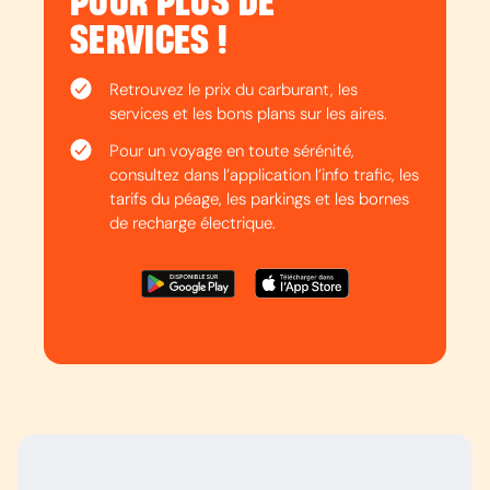
POUR PLUS DE
SERVICES !
Retrouvez le prix du carburant, les
services et les bons plans sur les aires.
Pour un voyage en toute sérénité,
consultez dans l’application l’info trafic, les
tarifs du péage, les parkings et les bornes
de recharge électrique.