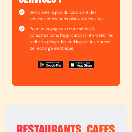
Retrouvez le prix du carburant, les
services et les bons plans sur les aires.
Pour un voyage en toute sérénité,
consultez dans l’application l’info trafic, les
tarifs du péage, les parkings et les bornes
de recharge électrique.
RESTAURANTS, CAFÉS