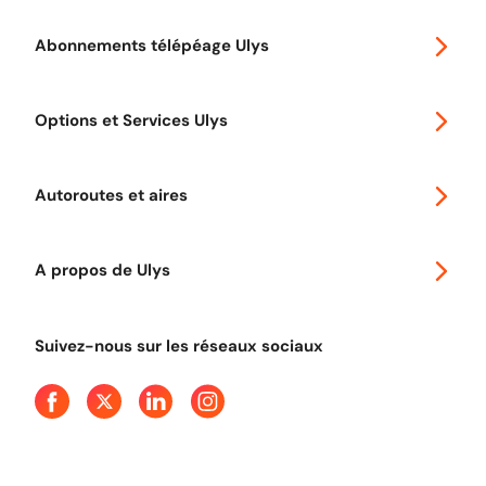
Abonnements télépéage Ulys
Special 30
Options et Services Ulys
Abonnements à remise
Voyager en Europe
Promo télépéage Ulys
Autoroutes et aires
Télépéage poids lourds
Classic 2 roues
Autoroutes en France
Ulys Free
A propos de Ulys
Tout comprendre sur le péage en flux libre
Devenir partenaire
Qui sommes-nous ?
Tout comprendre sur l'utilisation des Chèques-Vacances
Suivez-nous sur les réseaux sociaux
Aide et Contact
Presse
Découvrez le podcast d'Ulys !