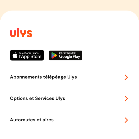
Abonnements télépéage Ulys
Special 30
Options et Services Ulys
Abonnements à remise
Voyager en Europe
Promo télépéage Ulys
Autoroutes et aires
Télépéage poids lourds
Classic 2 roues
Autoroutes en France
Ulys Free