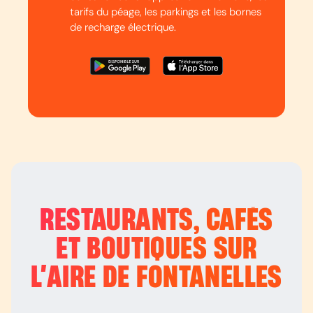
tarifs du péage, les parkings et les bornes
de recharge électrique.
RESTAURANTS, CAFÉS
ET BOUTIQUES SUR
L’
AIRE DE FONTANELLES