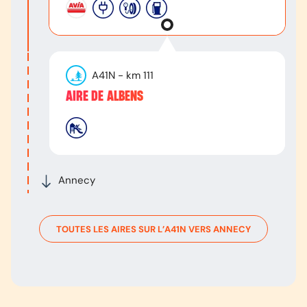
A41N
- km
111
AIRE DE ALBENS
Annecy
TOUTES LES AIRES SUR L’
A41N
VERS
ANNECY