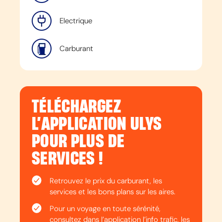
Electrique
Carburant
TÉLÉCHARGEZ
L’APPLICATION ULYS
POUR PLUS DE
SERVICES !
Retrouvez le prix du carburant, les
services et les bons plans sur les aires.
Pour un voyage en toute sérénité,
consultez dans l’application l’info trafic, les