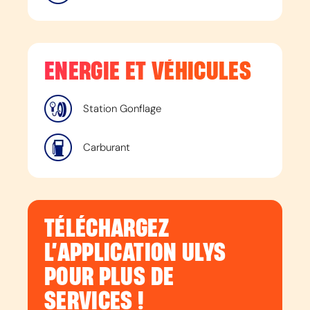
ENERGIE ET VÉHICULES
Station Gonflage
Carburant
TÉLÉCHARGEZ
L’APPLICATION ULYS
POUR PLUS DE
SERVICES !