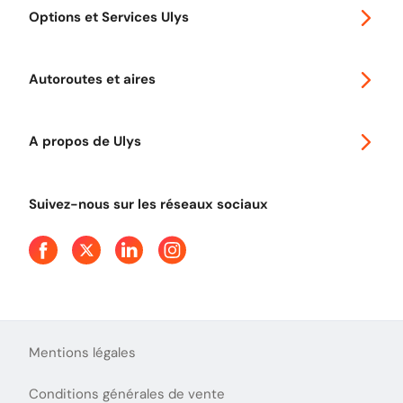
Options et Services Ulys
Abonnements à remise
Voyager en Europe
Promo télépéage Ulys
Autoroutes et aires
Télépéage poids lourds
Classic 2 roues
Autoroutes en France
Ulys Free
A propos de Ulys
Tout comprendre sur le péage en flux libre
Devenir partenaire
Qui sommes-nous ?
Tout comprendre sur l'utilisation des Chèques-Vacances
Suivez-nous sur les réseaux sociaux
Aide et Contact
Presse
Découvrez le podcast d'Ulys !
Mentions légales
Conditions générales de vente