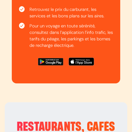
Retrouvez le prix du carburant, les
services et les bons plans sur les aires.
Pour un voyage en toute sérénité,
consultez dans l’application l’info trafic, les
tarifs du péage, les parkings et les bornes
de recharge électrique.
RESTAURANTS, CAFÉS