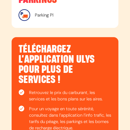
Parking Pl
TÉLÉCHARGEZ
L’APPLICATION ULYS
POUR PLUS DE
SERVICES !
Retrouvez le prix du carburant, les
services et les bons plans sur les aires.
Pour un voyage en toute sérénité,
consultez dans l’application l’info trafic, les
tarifs du péage, les parkings et les bornes
de recharge électrique.