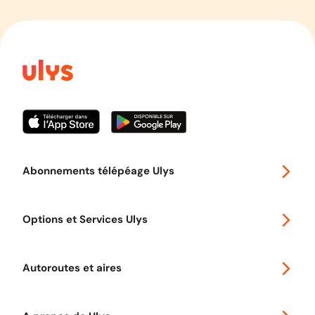
Abonnements télépéage Ulys
Special 30
Options et Services Ulys
Abonnements à remise
Voyager en Europe
Promo télépéage Ulys
Autoroutes et aires
Télépéage poids lourds
Classic 2 roues
Autoroutes en France
Ulys Free